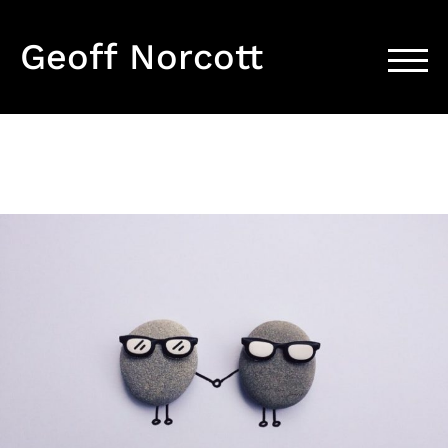
Skip
to
Geoff Norcott
content
TOGG